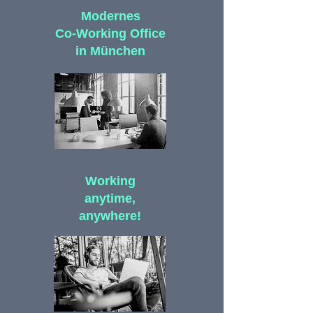
Modernes
Co-Working Office
in München
Working
anytime,
anywhere
!